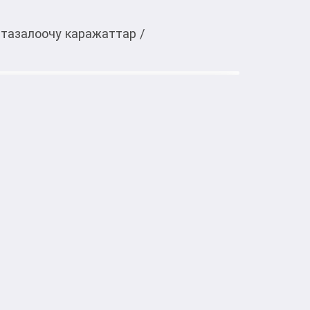
 тазалоочу каражаттар
/
Тиркемеден ачуу
llit Bang Антиналет+Блеск
 мл
тке товарлар