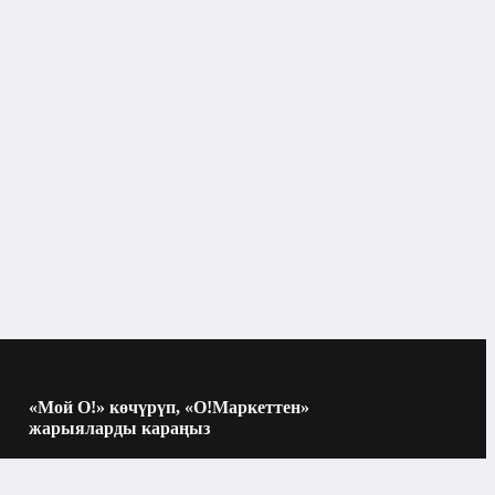
«Мой О!» көчүрүп, «О!Маркеттен»
жарыяларды караңыз
Көчүрүү үчүн камераны QR-кодго
багыттаңыз