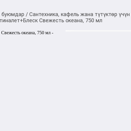
к буюмдар
/
Сантехника, кафель жана түтүктөр үчүн
нтиналет+Блеск Свежесть океана, 750 мл
217,00
c
Товарды Мой О!
тиркемесинен сатып ала
Чистящее средство Ci
аласыз
Свежесть океана, 750
0-0-
3
Бөлүп төлөөгө/креди
Бул дүкөндө