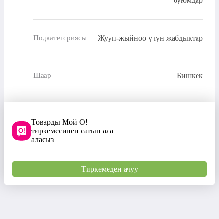
буюмдар
Жууп-жыйноо үчүн жабдыктар
Подкатегориясы
Бишкек
Шаар
Товарды Мой О!
тиркемесинен сатып ала
аласыз
Тиркемеден ачуу