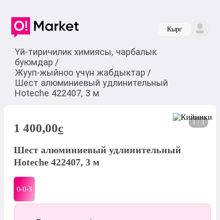
Кырг
Үй-тиричилик химиясы, чарбалык
буюмдар
/
Жууп-жыйноо үчүн жабдыктар
/
Шест алюминиевый удлинительный
Hoteche 422407, 3 м
1 / 3
1 400,00
c
Шест алюминиевый удлинительный
Hoteche 422407, 3 м
0-0-
3