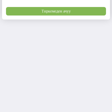
Тиркемеден ачуу