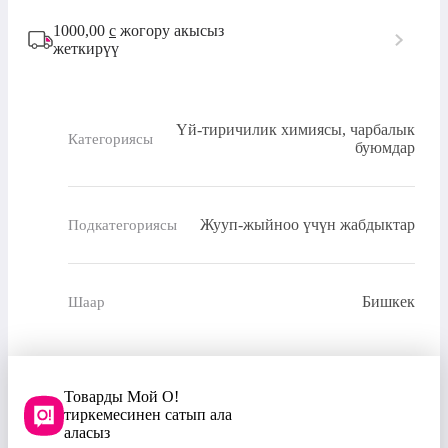
1000,00
с
жогору акысыз
жеткирүү
Үй-тиричилик химиясы, чарбалык
Категориясы
буюмдар
Жууп-жыйноо үчүн жабдыктар
Подкатегориясы
Бишкек
Шаар
Товарды Мой О!
тиркемесинен сатып ала
аласыз