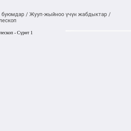
к буюмдар
/
Жууп-жыйноо үчүн жабдыктар
/
лескоп
800,00
c
Товарды Мой О!
тиркемесинен сатып ала
Швабра-флеттер Maste
аласыз
0-0-
3
Бөлүп төлөөгө/креди
Бул дүкөндө
Легкая, но качественная ко
ручка - телескоп! Можно вы