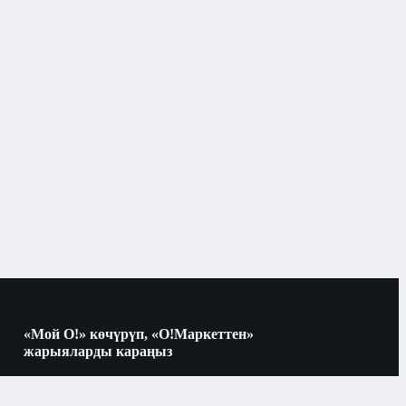
Жууп-жыйноо үчүн жабдыктар
Бишкек
«Мой О!» көчүрүп, «О!Маркеттен»
жарыяларды караңыз
Көчүрүү үчүн камераны QR-кодго
багыттаңыз