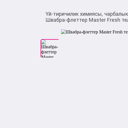
Үй-тиричилик химиясы, чарбалы
Швабра-флеттер Master Fresh те