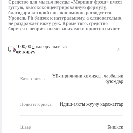
Средство для мытья посуды «Морнинг фрэш» имеет 
густую, высококонцентрированную формулу, 
благодаря которой оно экономично расходуется. 
Уровень Ph близок к натуральному, а следовательно, 
не раздражает кожу рук. Кроме того, средство 
борется с неприятными запахами и приятно пахнет.
1000,00
с
жогору акысыз
жеткирүү
Үй-тиричилик химиясы, чарбалык
Категориясы
буюмдар
Идиш-аякты жуучу каражаттар
Подкатегориясы
Бишкек
Шаар