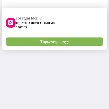
Товарды Мой О!
тиркемесинен сатып ала
аласыз
Тиркемеден ачуу