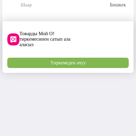
Бишкек
Шаар
Товарды Мой О!
тиркемесинен сатып ала
аласыз
Тиркемеден ачуу