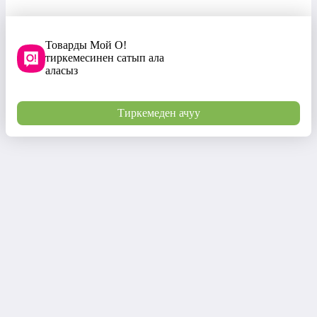
Товарды Мой О!
тиркемесинен сатып ала
аласыз
Тиркемеден ачуу