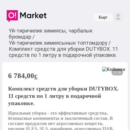
Кырг
Үй-тиричилик химиясы, чарбалык
буюмдар
/
Үй-тиричилик химиясынын топтомдору
/
Комплект средств для уборки DUTYBOX. 11
средств по 1 литру в подарочной упаковке.
1 / 4
6 784,00
c
Комплект средств для уборки DUTYBOX.
11 средств по 1 литру в подарочной
упаковке.
Идеальная уборка - это эффективные средства, 
безопасные компоненты и экологичный состав. В 
составе продуктов нет агрессивных веществ, 
щелочи SLES, SLS, парабенов, агрессивных ПАВ. 