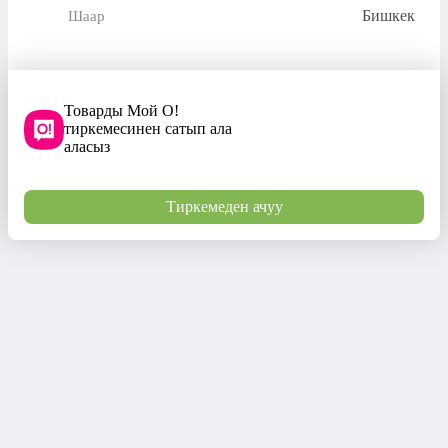
Бишкек
Шаар
Товарды Мой О!
тиркемесинен сатып ала
аласыз
Тиркемеден ачуу