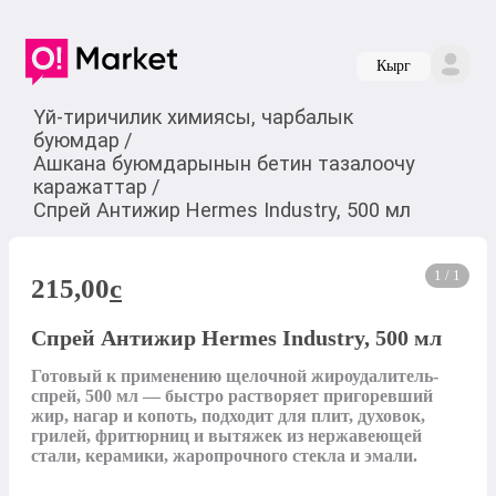
Кырг
Үй-тиричилик химиясы, чарбалык
буюмдар
/
Ашкана буюмдарынын бетин тазалоочу
каражаттар
/
Спрей Антижир Hermes Industry, 500 мл
1 / 1
215,00
c
Спрей Антижир Hermes Industry, 500 мл
Готовый к применению щелочной жироудалитель-
спрей, 500 мл — быстро растворяет пригоревший 
жир, нагар и копоть, подходит для плит, духовок, 
грилей, фритюрниц и вытяжек из нержавеющей 
стали, керамики, жаропрочного стекла и эмали.