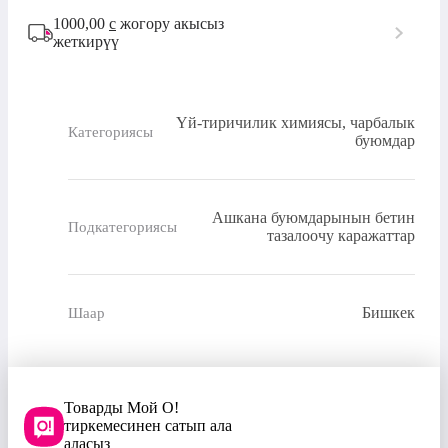
1000,00
с
жогору акысыз
жеткирүү
Үй-тиричилик химиясы, чарбалык
Категориясы
буюмдар
Ашкана буюмдарынын бетин
Подкатегориясы
тазалоочу каражаттар
Бишкек
Шаар
Товарды Мой О!
тиркемесинен сатып ала
аласыз