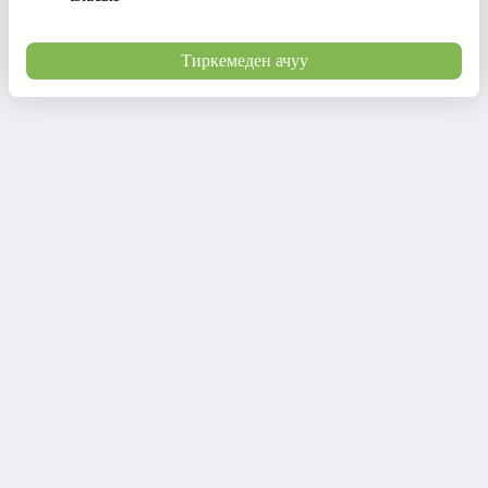
Тиркемеден ачуу