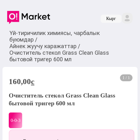
Кырг
Үй-тиричилик химиясы, чарбалык
буюмдар
/
Айнек жуучу каражаттар
/
Очиститель стекол Grass Clean Glass
бытовой тригер 600 мл
1 / 1
160,00
c
Очиститель стекол Grass Clean Glass
бытовой тригер 600 мл
0-0-
3