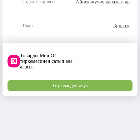
Айнек жуучу каражаттар
Подкатегориясы
Бишкек
Шаар
Товарды Мой О!
тиркемесинен сатып ала
аласыз
Тиркемеден ачуу