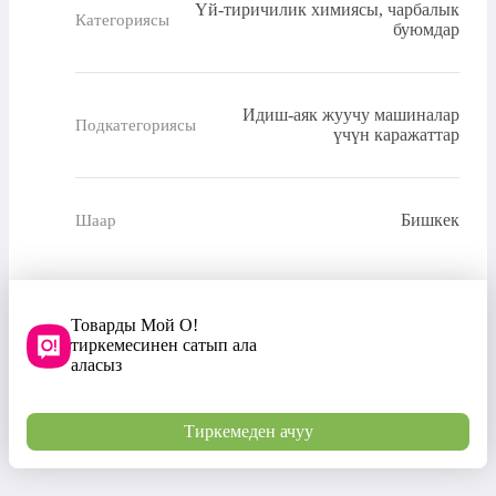
Үй-тиричилик химиясы, чарбалык
Категориясы
буюмдар
Идиш-аяк жуучу машиналар
Подкатегориясы
үчүн каражаттар
Бишкек
Шаар
Товарды Мой О!
тиркемесинен сатып ала
аласыз
Тиркемеден ачуу