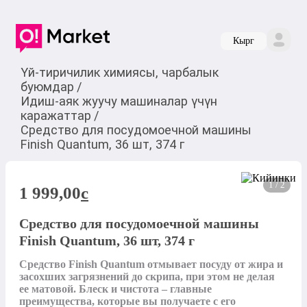
Кырг
Үй-тиричилик химиясы, чарбалык
буюмдар
/
Идиш-аяк жуучу машиналар үчүн
каражаттар
/
Средство для посудомоечной машины
Finish Quantum, 36 шт, 374 г
1 / 2
1 999,00
c
Средство для посудомоечной машины
Finish Quantum, 36 шт, 374 г
Средство Finish Quantum отмывает посуду от жира и 
засохших загрязнений до скрипа, при этом не делая 
ее матовой. Блеск и чистота – главные 
преимущества, которые вы получаете с его 