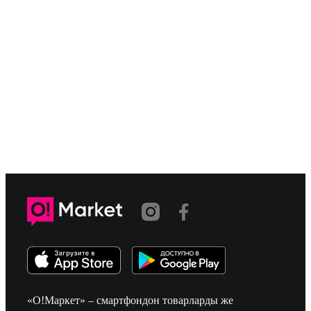
«О!Маркет» – смартфондон товарларды же