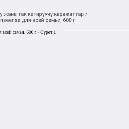
у жана так кетирүүчү каражаттар
/
seense для всей семьи, 600 г
370,00
c
Товарды Мой О!
тиркемесинен сатып ала
Пятновыводитель-отбе
аласыз
600 г
0-0-
3
Бөлүп төлөөгө/креди
Бул дүкөндө