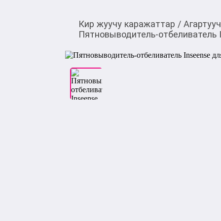
Кир жуучу каражаттар
/
Агартууч
Пятновыводитель-отбеливатель In