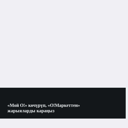
Агартуучу жана так кетирүүчү
ын
каражаттар
«Мой О!» көчүрүп, «О!Маркеттен»
жарыяларды караңыз
Көчүрүү үчүн камераны QR-кодго
багыттаңыз