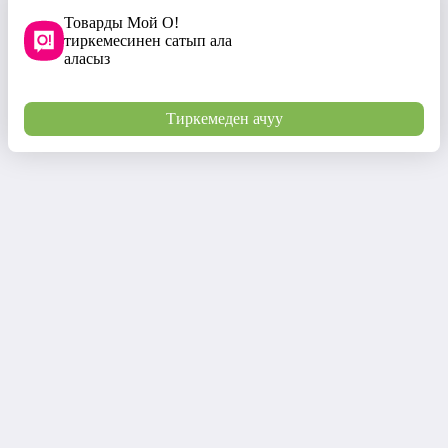
Товарды Мой О!
тиркемесинен сатып ала
аласыз
Тиркемеден ачуу