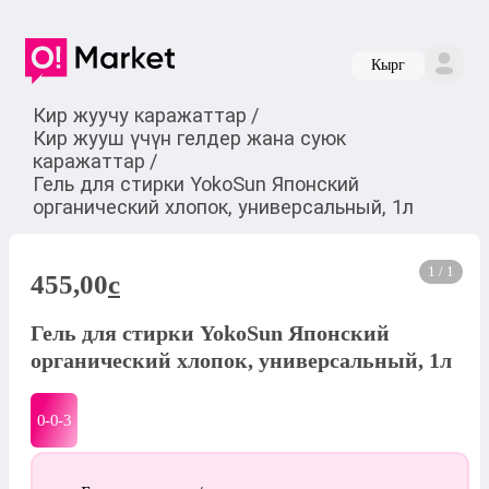
Кырг
Кир жуучу каражаттар
/
Кир жууш үчүн гелдер жана суюк
каражаттар
/
Гель для стирки YokoSun Японский
органический хлопок, универсальный, 1л
1 / 1
455,00
c
Гель для стирки YokoSun Японский
органический хлопок, универсальный, 1л
0-0-
3