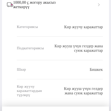
1000,00
с
жогору акысыз
жеткирүү
Кир жуучу каражаттар
Категориясы
Кир жууш үчүн гелдер жана
Подкатегориясы
суюк каражаттар
Бишкек
Шаар
Кир жуучу
Кир жууш үчүн гелдер
каражаттардын
жана суюк каражаттар
түрлөрү