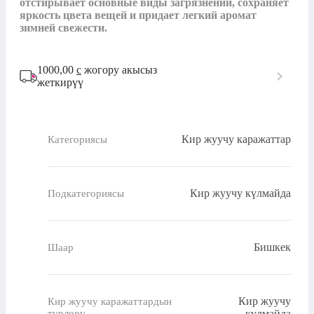
отстирывает основные виды загрязнений, сохраняет 
яркость цвета вещей и придает легкий аромат 
зимней свежести.
1000,00
с
жогору акысыз
жеткирүү
Кир жуучу каражаттар
Категориясы
Кир жуучу күлмайда
Подкатегориясы
Бишкек
Шаар
Кир жуучу
Кир жуучу каражаттардын
түрлөрү
күлмайда