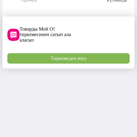
Товарды Мой О!
тиркемесинен сатып ала
аласыз
Тиркемеден ачуу