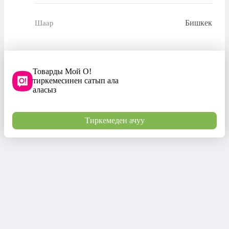
Бишкек
Шаар
Товарды Мой О!
тиркемесинен сатып ала
аласыз
Тиркемеден ачуу