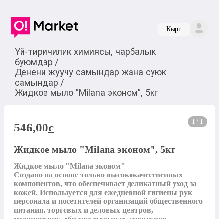
Кырг
Үй-тиричилик химиясы, чарбалык
буюмдар
/
Денени жуучу самындар жана суюк
самындар
/
Жидкое мыло "Milana эконом", 5кг
1 / 1
546,00
c
Жидкое мыло "Milana эконом", 5кг
Жидкое мыло "Milana эконом"

Создано на основе только высококачественных 
компонентов, что обеспечивает деликатный уход за 
кожей. Используется для ежедневной гигиены рук 
персонала и посетителей организаций общественного 
питания, торговых и деловых центров, 
медицинских, образовательных, спортивно-