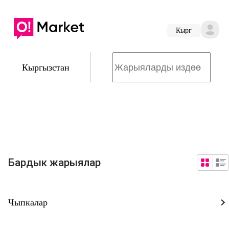
Кырг
Кыргызстан
Бардык жарыялар
Чыпкалар