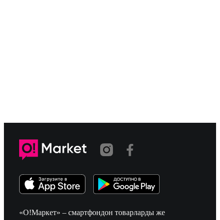
«О!Маркет» – смартфондон товарларды же