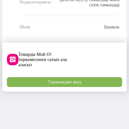
Подкатегориясы
суюк самындар
Бишкек
Шаар
Товарды Мой О!
тиркемесинен сатып ала
аласыз
Тиркемеден ачуу