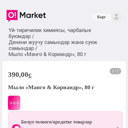
Кырг
Үй-тиричилик химиясы, чарбалык
буюмдар
/
Денени жуучу самындар жана суюк
самындар
/
Мыло «Манго & Кориандр», 80 г
1 / 1
390,00
c
Мыло «Манго & Кориандр», 80 г
0-0-
6
Бөлүп төлөөгө/кредитке товарлар