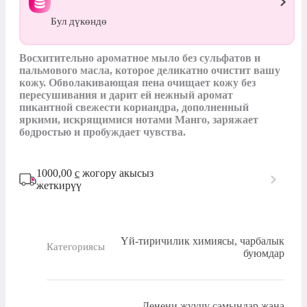
Бул дүкөндө
Восхитительно ароматное мыло без сульфатов и 
пальмового масла, которое деликатно очистит вашу 
кожу. Обволакивающая пена очищает кожу без 
пересушивания и дарит ей нежный аромат 
пикантной свежести кориандра, дополненный 
яркими, искрящимися нотами Манго, заряжает 
бодростью и пробуждает чувства.
1000,00
с
жогору акысыз
жеткирүү
Үй-тиричилик химиясы, чарбалык
Категориясы
буюмдар
Денени жуучу самындар жана