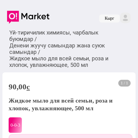
Кырг
Үй-тиричилик химиясы, чарбалык
буюмдар
/
Денени жуучу самындар жана суюк
самындар
/
Жидкое мыло для всей семьи, роза и
хлопок, увлажняющее, 500 мл
1 / 1
90,00
c
Жидкое мыло для всей семьи, роза и
хлопок, увлажняющее, 500 мл
0-0-
3