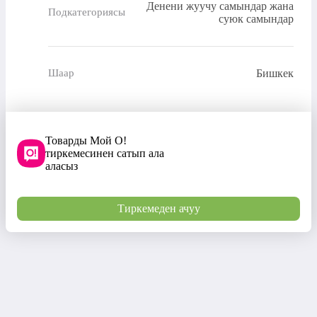
Денени жуучу самындар жана
Подкатегориясы
суюк самындар
Бишкек
Шаар
Товарды Мой О!
тиркемесинен сатып ала
аласыз
Тиркемеден ачуу