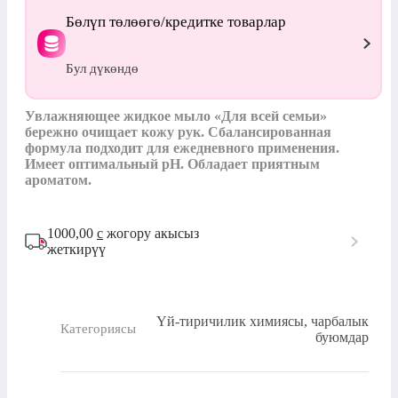
Бөлүп төлөөгө/кредитке товарлар
Бул дүкөндө
Увлажняющее жидкое мыло «Для всей семьи» 
бережно очищает кожу рук. Сбалансированная 
формула подходит для ежедневного применения. 
Имеет оптимальный pH. Обладает приятным 
ароматом.
1000,00
с
жогору акысыз
жеткирүү
Үй-тиричилик химиясы, чарбалык
Категориясы
буюмдар