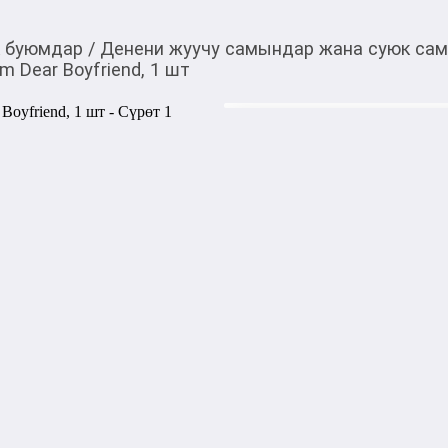
к буюмдар
/
Денени жуучу самындар жана суюк са
m Dear Boyfriend, 1 шт
190,00
c
Товарды Мой О!
тиркемесинен сатып ала
Мыло для лица и тела
аласыз
0-0-
9
Бөлүп төлөөгө/креди
Бул дүкөндө
Универсальное мыло для му
специально для ухода за ко