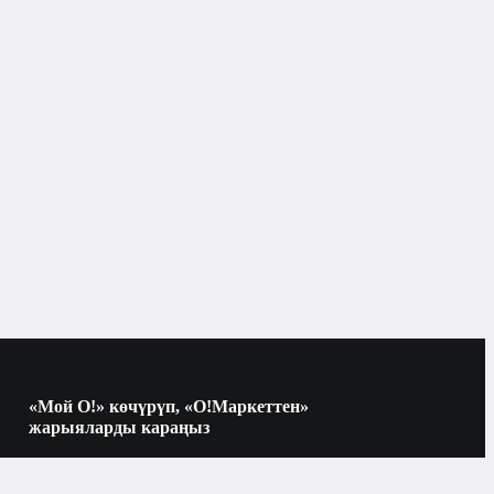
«Мой О!» көчүрүп, «О!Маркеттен»
жарыяларды караңыз
Көчүрүү үчүн камераны QR-кодго
багыттаңыз