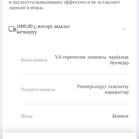
и пылеотталкивающим эффектом и не оставляет 
липкой плёнки.
1000,00
с
жогору акысыз
жеткирүү
Үй-тиричилик химиясы, чарбалык
Категориясы
буюмдар
Универсалдуу тазалоочу
Подкатегориясы
каражаттар
Бишкек
Шаар