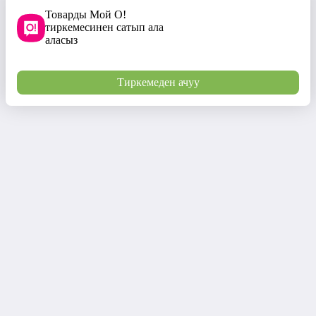
Товарды Мой О!
тиркемесинен сатып ала
аласыз
Тиркемеден ачуу