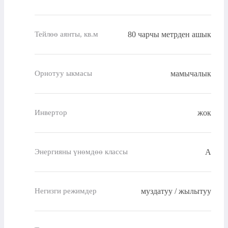
80 чарчы метрден ашык
Тейлөө аянты, кв.м
мамычалык
Орнотуу ыкмасы
жок
Инвертор
A
Энергияны үнөмдөө классы
муздатуу / жылытуу
Негизги режимдер