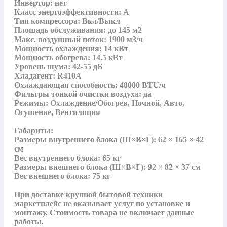
Инвертор: нет

Класс энергоэффективности: A

Тип компрессора: Вкл/Выкл

Площадь обслуживания: до 145 м2

Макс. воздушный поток: 1900 м3/ч

Мощность охлаждения: 14 кВт

Мощность обогрева: 14.5 кВт

Уровень шума: 42-55 дБ

Хладагент: R410A

Охлаждающая способность: 48000 BTU/ч

Фильтры тонкой очистки воздуха: да

Режимы: Охлаждение/Обогрев, Ночной, Авто, 
Осушение, Вентиляция

Габариты:

Размеры внутреннего блока (Ш×В×Г): 62 × 165 × 42 
см

Вес внутреннего блока: 65 кг

Размеры внешнего блока (Ш×В×Г): 92 × 82 × 37 см

Вес внешнего блока: 75 кг

При доставке крупной бытовой техники 
маркетплейс не оказывает услуг по установке и 
монтажу. Стоимость товара не включает данные 
работы.