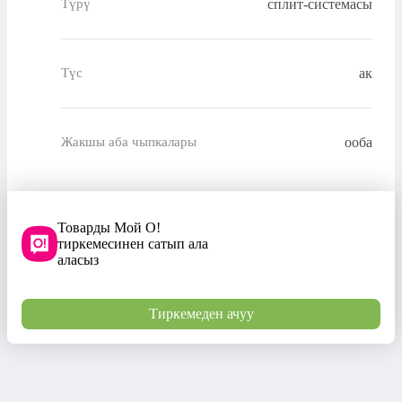
сплит-системасы
Түрү
ак
Түс
ооба
Жакшы аба чыпкалары
Товарды Мой О!
тиркемесинен сатып ала
аласыз
Тиркемеден ачуу