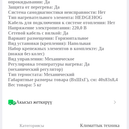
опрокидывании: Да

Защита от перегрева: Да

Система самодиагностики неисправности: Нет

Тип нагревательного элемента: HEDGEHOG

Кабель для подключения к системе отопления: Нет

Напряжение электропитания: 220,0 В

Сетевой кабель с вилкой: Да

Вариант размещения: Горизонтальное

Вид установки (крепления): Напольная

Набор крепежных элементов в комплекте: Да 
(ножки без колес)

Вид управления: Механическое

Регулировка температуры нагрева: Да 
(механический регулятор)

Тип термостата: Механический 

Габаритные размеры товара (ВхШхГ), см: 40х83х8,4

Вес товара: 5 кг
Акысыз жеткирүү
Климаттык техника
Категориясы