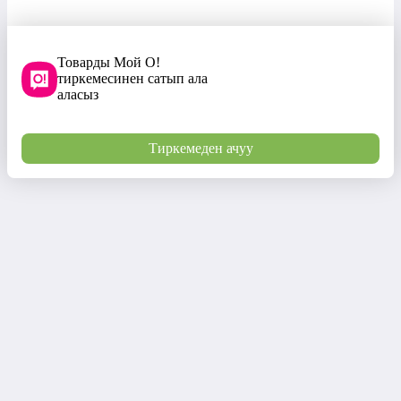
Товарды Мой О!
тиркемесинен сатып ала
аласыз
Тиркемеден ачуу