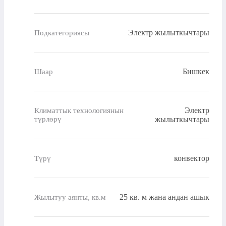
Электр жылыткычтары
Подкатегориясы
Бишкек
Шаар
Электр
Климаттык технологиянын
түрлөрү
жылыткычтары
конвектор
Түрү
25 кв. м жана андан ашык
Жылытуу аянты, кв.м