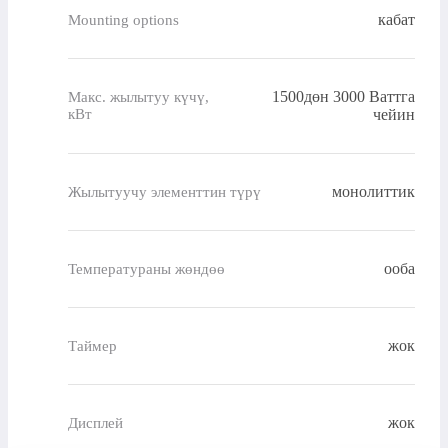
кабат
Mounting options
1500дөн 3000 Ваттга
Макс. жылытуу күчү,
кВт
чейин
монолиттик
Жылытуучу элементтин түрү
ооба
Температураны жөндөө
жок
Таймер
жок
Дисплей