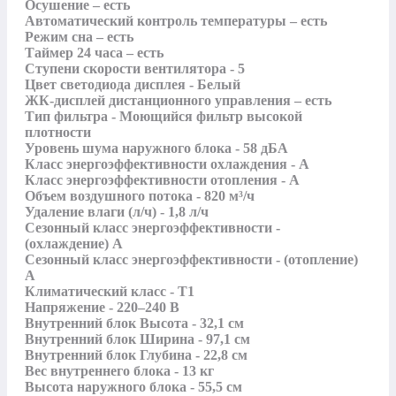
Осушение – есть 

Автоматический контроль температуры – есть 

Режим сна – есть 

Таймер 24 часа – есть 

Ступени скорости вентилятора - 5

Цвет светодиода дисплея - Белый

ЖК-дисплей дистанционного управления – есть 

Тип фильтра - Моющийся фильтр высокой 
плотности

Уровень шума наружного блока - 58 дБА

Класс энергоэффективности охлаждения - A

Класс энергоэффективности отопления - А

Объем воздушного потока - 820 м³/ч

Удаление влаги (л/ч) - 1,8 л/ч

Сезонный класс энергоэффективности - 
(охлаждение) A

Сезонный класс энергоэффективности - (отопление) 
A

Климатический класс - Т1

Напряжение - 220–240 В

Внутренний блок Высота - 32,1 см

Внутренний блок Ширина - 97,1 см

Внутренний блок Глубина - 22,8 см

Вес внутреннего блока - 13 кг

Высота наружного блока - 55,5 см
