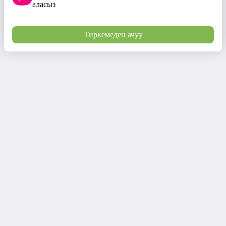
аласыз
Тиркемеден ачуу