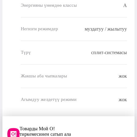
A
Энергияны үнөмдөө классы
муздатуу / жылытуу
Негизги режимдер
сплит-системасы
Түрү
жок
Жакшы аба чыпкалары
жок
Агымдуу желдетүү режими
Товарды Мой О!
тиркемесинен сатып ала