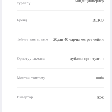
Кондиционерлер
түрлөрү
BEKO
Бренд
20дан 40 чарчы метрге чейин
Тейлөө аянты, кв.м
дубалга орнотулган
Орнотуу ыкмасы
ооба
Монтаж топтому
жок
Инвертор