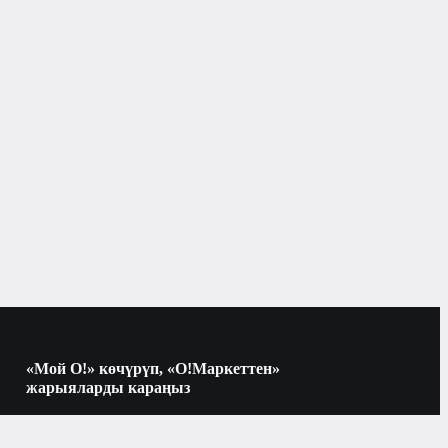
Климаттык техника
Кондиционерлер
Бишкек
Кондиционерлер
ын түрлөрү
«Мой О!» көчүрүп, «О!Маркеттен»
жарыяларды караңыз
Midea
Көчүрүү үчүн камераны QR-кодго
багыттаңыз