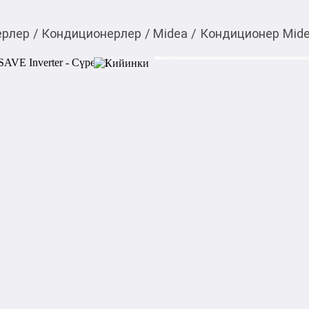
ерлер
/
Кондиционерлер
/
Midea
/
Кондиционер Mide
33 550,00
c
Товарды Мой О!
тиркемесинен сатып ала
Кондиционер Midea 0
аласыз
0-0-
6
Характеристики:

Тип: настенный

Тип компрессора: инвентор
Энергоэффективность: А++

Обслуживаемая площадь: до
Мощность в режиме нагрева:
Мощность в режиме охлажде
Режим работы: Обогрев и о