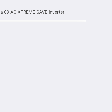
a 09 AG XTREME SAVE Inverter
Тиркемеден ачуу
9 AG XTREME SAVE Inverter
ный

 30 кв.м

810 Вт.

ния: 800 Вт

хлаждение
