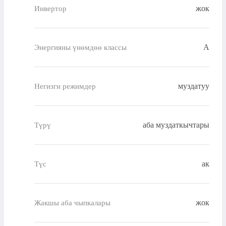
жок
Инвертор
A
Энергияны үнөмдөө классы
муздатуу
Негизги режимдер
аба муздаткычтары
Түрү
ак
Түс
жок
Жакшы аба чыпкалары