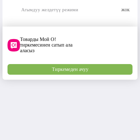
жок
Агымдуу желдетүү режими
Товарды Мой О!
тиркемесинен сатып ала
аласыз
Тиркемеден ачуу