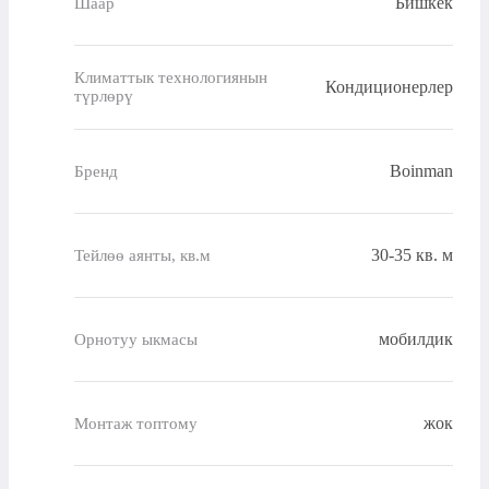
Бишкек
Шаар
Климаттык технологиянын
Кондиционерлер
түрлөрү
Boinman
Бренд
30-35 кв. м
Тейлөө аянты, кв.м
мобилдик
Орнотуу ыкмасы
жок
Монтаж топтому