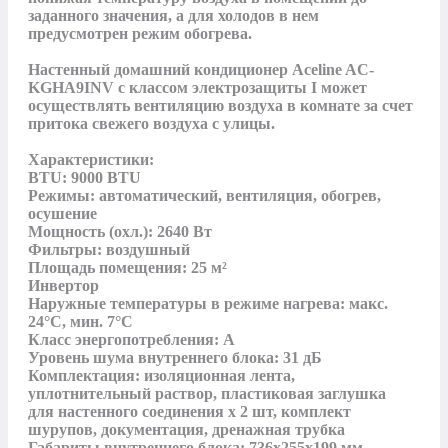
заданного значения, а для холодов в нем 
предусмотрен режим обогрева.

Настенный домашний кондиционер Aceline AC-
KGHA9INV с классом электрозащиты I может 
осуществлять вентиляцию воздуха в комнате за счет 
притока свежего воздуха с улицы.

Характеристики:

BTU: 9000 BTU

Режимы: автоматический, вентиляция, обогрев, 
осушение

Мощность (охл.): 2640 Вт

Фильтры: воздушный

Площадь помещения: 25 м²

Инвертор

Наружные температуры в режиме нагрева: макс. 
24°С, мин. 7°С

Класс энергопотребления: A

Уровень шума внутреннего блока: 31 дБ

Комплектация: изоляционная лента, 
уплотнительный раствор, пластиковая заглушка 
для настенного соединения х 2 шт, комплект 
шурупов, документация, дренажная трубка

Габариты внутреннего блока: 736x255x199 мм
