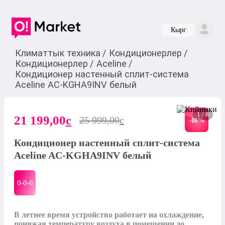
Кырг
Климаттык техника
/
Кондиционерлер
/
Кондиционерлер
/
Aceline
/
Кондиционер настенный сплит-система
Aceline AC-KGHA9INV белый
1 / 8
21 199,00
c
25 999,00
c
-
18
%
Кондиционер настенный сплит-система
Aceline AC-KGHA9INV белый
0-0-
6
В летнее время устройство работает на охлаждение, 
понижая температуру воздуха в помещении до 