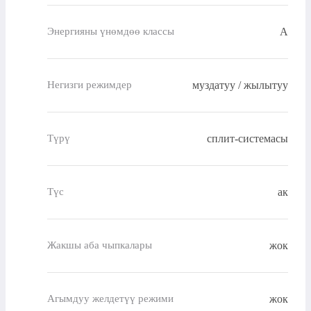
A
Энергияны үнөмдөө классы
муздатуу / жылытуу
Негизги режимдер
сплит-системасы
Түрү
ак
Түс
жок
Жакшы аба чыпкалары
жок
Агымдуу желдетүү режими