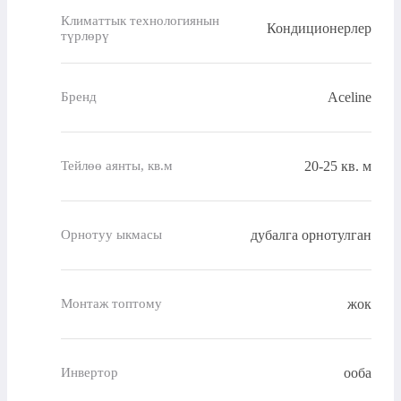
Климаттык технологиянын
Кондиционерлер
түрлөрү
Aceline
Бренд
20-25 кв. м
Тейлөө аянты, кв.м
дубалга орнотулган
Орнотуу ыкмасы
жок
Монтаж топтому
ооба
Инвертор