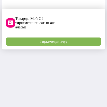
Товарды Мой О!
тиркемесинен сатып ала
аласыз
Тиркемеден ачуу