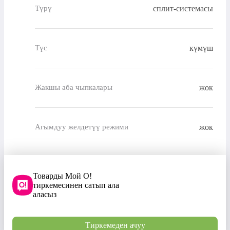
сплит-системасы
Түрү
күмүш
Түс
жок
Жакшы аба чыпкалары
жок
Агымдуу желдетүү режими
Товарды Мой О!
тиркемесинен сатып ала
аласыз
Тиркемеден ачуу