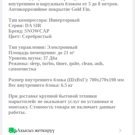
внутренним и наружным блоком от 5 до 8 метров. 
Антикоррозийное покрытие Gold Fin.

Тип компрессора: Инверторный

Серия: DA SIR

Бренд: SNOWCAP

Цвет: Серебристый

Тип управления: Электронный

Площадь помещения: до 21 м²

Уровень шума: 37 Дба

Режимы: sleep, turbo, timer, quite, clean, auh, 
самоочистка

Размер внутреннего блока (ШxВxГ): 700x270x198 мм

Вес внутреннего блока: 6.5 кг

При доставке крупной бытовой техники 
маркетплейс не оказывает услуг по установке и 
монтажу. Стоимость товара не включает данные 
работы.
Акысыз жеткирүү