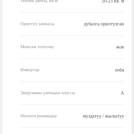
20-25 кв. м
Тейлөө аянты, кв.м
дубалга орнотулган
Орнотуу ыкмасы
жок
Монтаж топтому
ооба
Инвертор
A
Энергияны үнөмдөө классы
муздатуу / жылытуу
Негизги режимдер