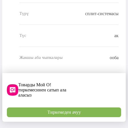
сплит-системасы
Түрү
ак
Түс
ооба
Жакшы аба чыпкалары
Товарды Мой О!
тиркемесинен сатып ала
аласыз
Тиркемеден ачуу