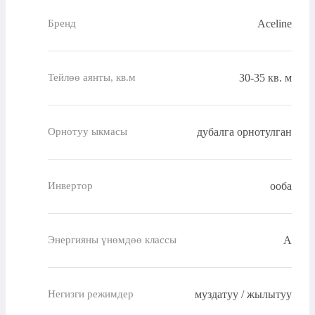
Aceline
Бренд
30-35 кв. м
Тейлөө аянты, кв.м
дубалга орнотулган
Орнотуу ыкмасы
ооба
Инвертор
A
Энергияны үнөмдөө классы
муздатуу / жылытуу
Негизги режимдер