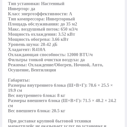
Тип установки: Настенный

Инвертор: да

Класс энергоэффективности: A

Тип компрессора: Инверторный

Площадь обслуживания: до 35 м2

Макс. воздушный поток: 650 м3/ч

Мощность охлаждения: 3.52 кВт

Мощность обогрева: 3.66 кВт

Уровень шума: 28-42 дБ

Хладагент: R410A

Охлаждающая способность: 12000 BTU/ч

Фильтры тонкой очистки воздуха: да

Режимы: Охлаждение/Обогрев, Ночной, Авто, 
Осушение, Вентиляция

Габариты:

Размеры внутреннего блока (Ш×В×Г): 78.6 × 25.5 × 
19.9 см

Вес внутреннего блока: 8 кг

Размеры внешнего блока (Ш×В×Г): 71.5 × 48.2 × 24.2 
см

Вес внешнего блока: 20.5 кг

При доставке крупной бытовой техники 
маркетплейс не оказывает услуг по установке и 