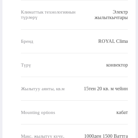
Электр
Климаттык технологиянын
түрлөрү
жылыткычтары
ROYAL Clima
Бренд
конвектор
Түрү
15тен 20 кв. м чейин
Жылытуу аянты, кв.м
кабат
Mounting options
1000ден 1500 Ваттга
Макс. жылытуу күчү,