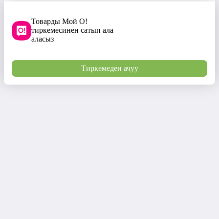
Товарды Мой О!
тиркемесинен сатып ала
аласыз
Тиркемеден ачуу