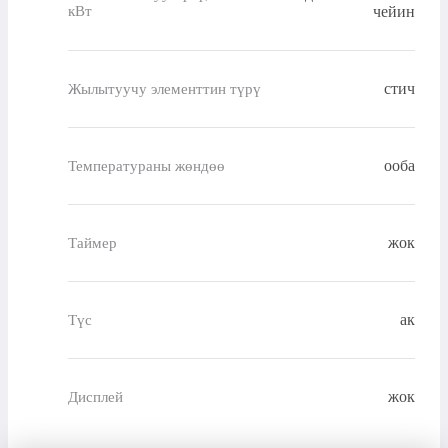
кВт
чейин
стич
Жылытуучу элементтин түрү
ооба
Температураны жөндөө
жок
Таймер
ак
Түс
жок
Дисплей