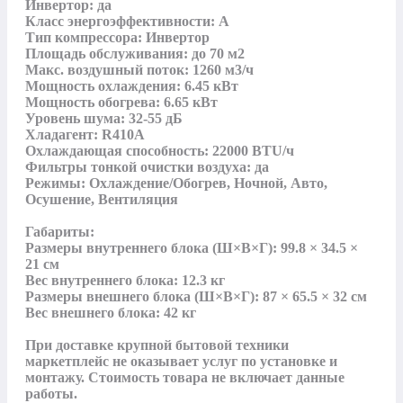
Инвертор: да

Класс энергоэффективности: A

Тип компрессора: Инвертор

Площадь обслуживания: до 70 м2

Макс. воздушный поток: 1260 м3/ч

Мощность охлаждения: 6.45 кВт

Мощность обогрева: 6.65 кВт

Уровень шума: 32-55 дБ

Хладагент: R410A

Охлаждающая способность: 22000 BTU/ч

Фильтры тонкой очистки воздуха: да

Режимы: Охлаждение/Обогрев, Ночной, Авто, 
Осушение, Вентиляция

Габариты:

Размеры внутреннего блока (Ш×В×Г): 99.8 × 34.5 × 
21 см

Вес внутреннего блока: 12.3 кг

Размеры внешнего блока (Ш×В×Г): 87 × 65.5 × 32 см

Вес внешнего блока: 42 кг

При доставке крупной бытовой техники 
маркетплейс не оказывает услуг по установке и 
монтажу. Стоимость товара не включает данные 
работы.