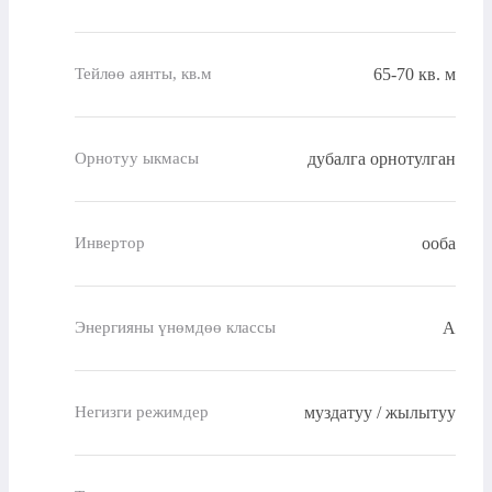
65-70 кв. м
Тейлөө аянты, кв.м
дубалга орнотулган
Орнотуу ыкмасы
ооба
Инвертор
A
Энергияны үнөмдөө классы
муздатуу / жылытуу
Негизги режимдер