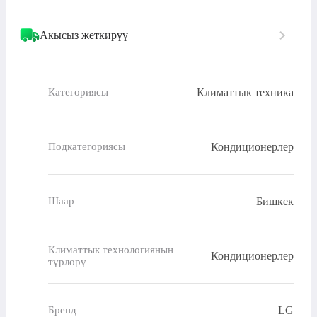
Акысыз жеткирүү
Климаттык техника
Категориясы
Кондиционерлер
Подкатегориясы
Бишкек
Шаар
Климаттык технологиянын
Кондиционерлер
түрлөрү
LG
Бренд