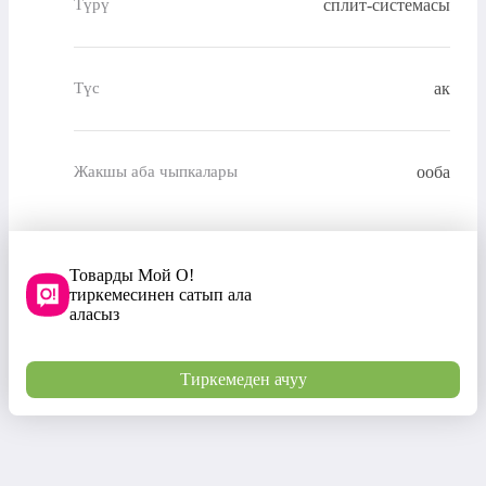
сплит-системасы
Түрү
ак
Түс
ооба
Жакшы аба чыпкалары
Товарды Мой О!
тиркемесинен сатып ала
аласыз
Тиркемеден ачуу