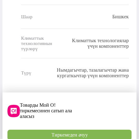
Бишкек
Шаар
Климаттык
Климаттык технологиялар
технологиянын
үчүн компоненттер
түрлөрү
Нымдагычтар, тазалагычтар жана
Түрү
кургаткычтар үчүн компоненттер
Товарды Мой О!
тиркемесинен сатып ала
аласыз
Тиркемеден ачуу