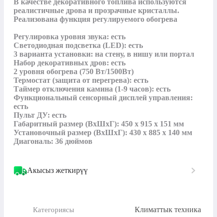
В качестве декоративного топлива используются 
реалистичные дрова и прозрачные кристаллы. 
Реализована функция регулируемого обогрева

Регулировка уровня звука: есть

Светодиодная подсветка (LED): есть

3 варианта установки: на стену, в нишу или портал

Набор декоративных дров: есть

2 уровня обогрева (750 Вт/1500Вт)

Термостат (защита от перегрева): есть

Таймер отключения камина (1-9 часов): есть

Функциональный сенсорный дисплей управления: 
есть

Пульт ДУ: есть

Габаритный размер (ВхШхГ): 450 х 915 х 151 мм

Установочный размер (ВхШхГ): 430 х 885 х 140 мм

Диагональ: 36 дюймов
Акысыз жеткирүү
Климаттык техника
Категориясы