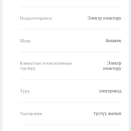
Электр очоктору
Подкатегориясы
Бишкек
Шаар
Электр
Климаттык технологиянын
түрлөрү
очоктору
электровод
Түрү
түстүү жалын
Таасирлери