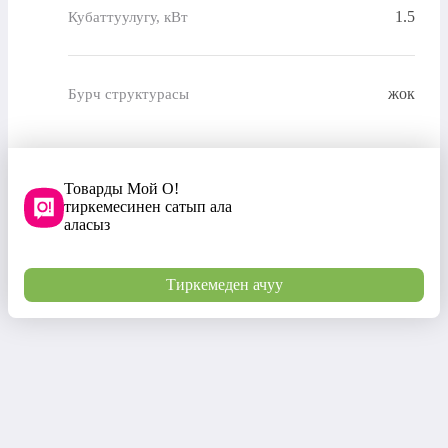
1.5
Кубаттуулугу, кВт
жок
Бурч структурасы
Товарды Мой О!
тиркемесинен сатып ала
аласыз
Тиркемеден ачуу