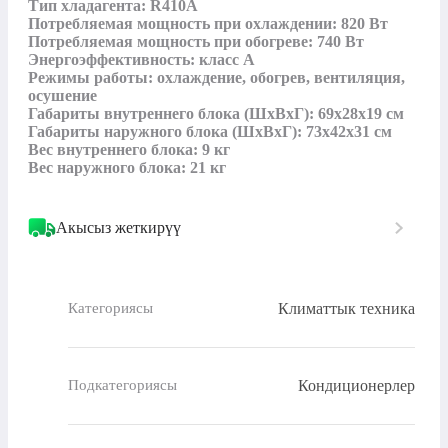
Тип хладагента: R410A​

Потребляемая мощность при охлаждении: 820 Вт​

Потребляемая мощность при обогреве: 740 Вт​

Энергоэффективность: класс A

Режимы работы: охлаждение, обогрев, вентиляция, 
осушение

Габариты внутреннего блока (ШхВхГ): 69x28x19 см​

Габариты наружного блока (ШхВхГ): 73x42x31 см

Вес внутреннего блока: 9 кг​

Вес наружного блока: 21 кг
Акысыз жеткирүү
Климаттык техника
Категориясы
Кондиционерлер
Подкатегориясы