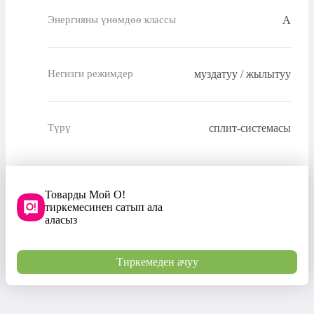
A
Энергияны үнөмдөө классы
муздатуу / жылытуу
Негизги режимдер
сплит-системасы
Түрү
Товарды Мой О!
тиркемесинен сатып ала
аласыз
Тиркемеден ачуу