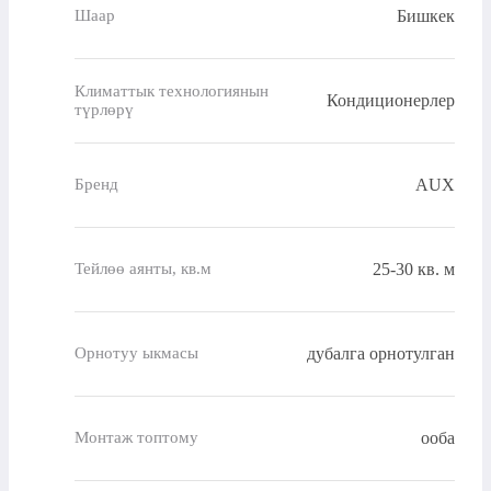
Бишкек
Шаар
Климаттык технологиянын
Кондиционерлер
түрлөрү
AUX
Бренд
25-30 кв. м
Тейлөө аянты, кв.м
дубалга орнотулган
Орнотуу ыкмасы
ооба
Монтаж топтому