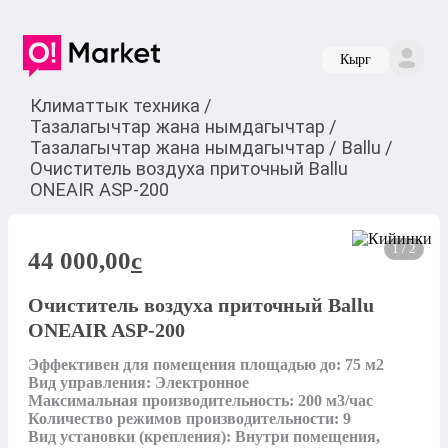
Кырг
Климаттык техника
/
Тазалагычтар жана нымдагычтар
/
Тазалагычтар жана нымдагычтар
/
Ballu
/
Очиститель воздуха приточный Ballu
ONEAIR ASP-200
1 / 2
44 000,00
c
Очиститель воздуха приточный Ballu
ONEAIR ASP-200
Эффективен для помещения площадью до: 75 м2

Вид управления: Электронное

Максимальная производительность: 200 м3/час

Количество режимов производительности: 9

Вид установки (крепления): Внутри помещения, 