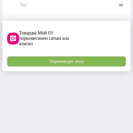
ак
Түс
Товарды Мой О!
тиркемесинен сатып ала
аласыз
Тиркемеден ачуу