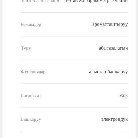
60тан 80 чарчы метрге чейин
Тейлөө аянты, кв.м
ароматташтыруу
Режимдер
аба тазалагыч
Түрү
алыстан башкаруу
Функциялар
жок
Гигростат
электрондук
Башкаруу