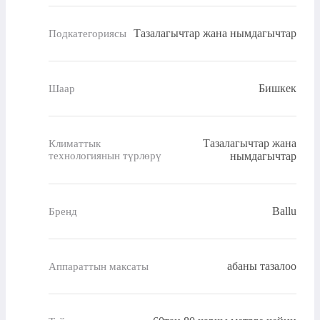
Тазалагычтар жана нымдагычтар
Подкатегориясы
Бишкек
Шаар
Тазалагычтар жана
Климаттык
технологиянын түрлөрү
нымдагычтар
Ballu
Бренд
абаны тазалоо
Аппараттын максаты