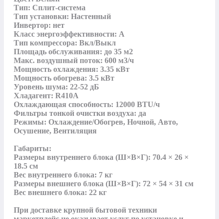
Тип: Сплит-система

Тип установки: Настенный

Инвертор: нет

Класс энергоэффективности: A

Тип компрессора: Вкл/Выкл

Площадь обслуживания: до 35 м2

Макс. воздушный поток: 600 м3/ч

Мощность охлаждения: 3.35 кВт

Мощность обогрева: 3.5 кВт

Уровень шума: 22-52 дБ

Хладагент: R410A

Охлаждающая способность: 12000 BTU/ч

Фильтры тонкой очистки воздуха: да

Режимы: Охлаждение/Обогрев, Ночной, Авто, 
Осушение, Вентиляция

Габариты:

Размеры внутреннего блока (Ш×В×Г): 70.4 × 26 × 
18.5 см

Вес внутреннего блока: 7 кг

Размеры внешнего блока (Ш×В×Г): 72 × 54 × 31 см

Вес внешнего блока: 22 кг

При доставке крупной бытовой техники 
маркетплейс не оказывает услуг по установке и 