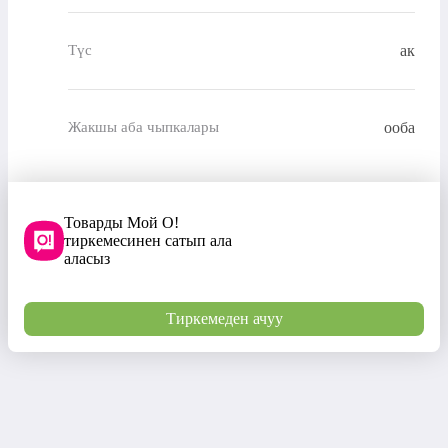
ак
Түс
ооба
Жакшы аба чыпкалары
Товарды Мой О!
тиркемесинен сатып ала
аласыз
Тиркемеден ачуу