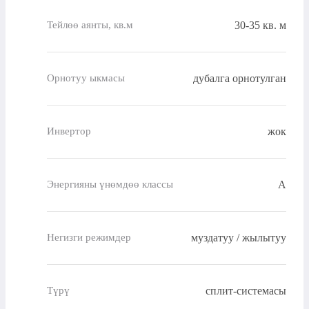
30-35 кв. м
Тейлөө аянты, кв.м
дубалга орнотулган
Орнотуу ыкмасы
жок
Инвертор
A
Энергияны үнөмдөө классы
муздатуу / жылытуу
Негизги режимдер
сплит-системасы
Түрү