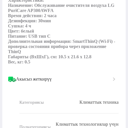
Характеристики:

Назначение: Обслуживание очистителя воздуха LG 
PuriCare AP300AWFA

Время действия: 2 часа

Дезинфекция: 30мин

Сушка: 4 ч

Цвет: белый

Питание: USB тип C

Дополнительная информация: SmartThinQ (Wi-Fi) - 
проверка состояния прибора через приложение 
ThinQ

Габариты (ВхШхГ), см: 10.5 х 21.6 х 12.8

Вес, кг: 0.5
Акысыз жеткирүү
Климаттык техника
Категориясы
Климаттык технологиялар үчүн
Подкатегориясы