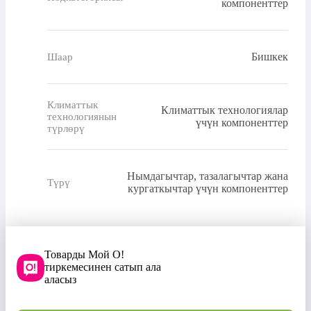
компоненттер
Бишкек
Шаар
Климаттык
Климаттык технологиялар
технологиянын
үчүн компоненттер
түрлөрү
Нымдагычтар, тазалагычтар жана
Түрү
кургаткычтар үчүн компоненттер
Товарды Мой О!
тиркемесинен сатып ала
аласыз