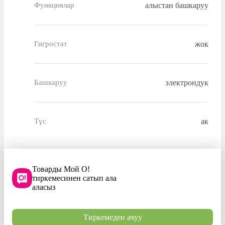
алыстан башкаруу
Функциялар
жок
Гигростат
электрондук
Башкаруу
ак
Түс
Товарды Мой О!
тиркемесинен сатып ала
аласыз
Тиркемеден ачуу