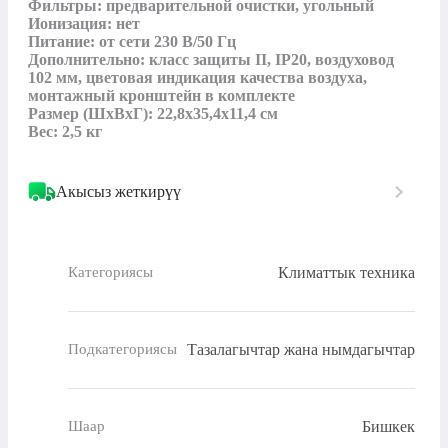
Фильтры: предварительной очистки, угольный

Ионизация: нет

Питание: от сети 230 В/50 Гц

Дополнительно: класс защиты II, IP20, воздуховод 
102 мм, цветовая индикация качества воздуха, 
монтажный кронштейн в комплекте

Размер (ШхВхГ): 22,8х35,4х11,4 см

Вес: 2,5 кг
Акысыз жеткирүү
Климаттык техника
Категориясы
Тазалагычтар жана нымдагычтар
Подкатегориясы
Бишкек
Шаар