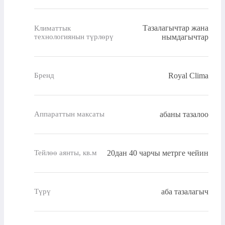
Тазалагычтар жана
Климаттык
технологиянын түрлөрү
нымдагычтар
Royal Clima
Бренд
абаны тазалоо
Аппараттын максаты
20дан 40 чарчы метрге чейин
Тейлөө аянты, кв.м
аба тазалагыч
Түрү