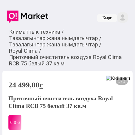
Кырг
Климаттык техника
/
Тазалагычтар жана нымдагычтар
/
Тазалагычтар жана нымдагычтар
/
Royal Clima
/
Приточный очиститель воздуха Royal Clima
RCB 75 белый 37 кв.м
1 / 3
24 499,00
c
Приточный очиститель воздуха Royal
Clima RCB 75 белый 37 кв.м
0-0-
6