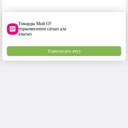
Товарды Мой О!
тиркемесинен сатып ала
аласыз
Тиркемеден ачуу