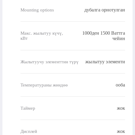
дубалга орнотулган
Mounting options
1000ден 1500 Ваттга
Макс. жылытуу күчү,
кВт
чейин
жылытуу элементи
Жылытуучу элементтин түрү
ооба
Температураны жөндөө
жок
Таймер
жок
Дисплей