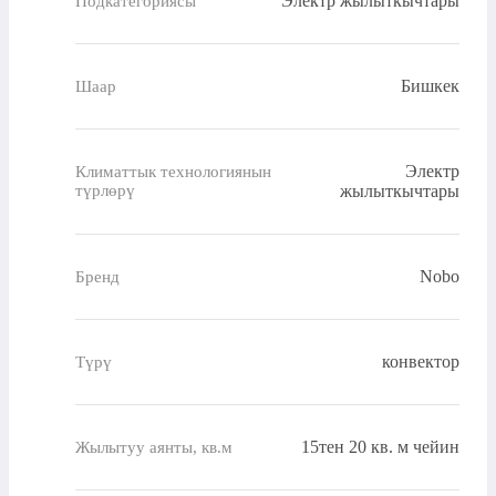
Электр жылыткычтары
Подкатегориясы
Бишкек
Шаар
Электр
Климаттык технологиянын
түрлөрү
жылыткычтары
Nobo
Бренд
конвектор
Түрү
15тен 20 кв. м чейин
Жылытуу аянты, кв.м