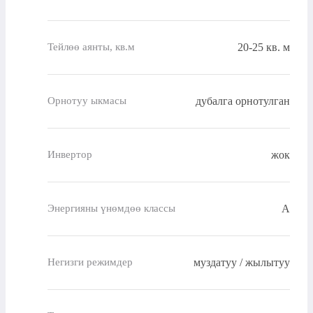
20-25 кв. м
Тейлөө аянты, кв.м
дубалга орнотулган
Орнотуу ыкмасы
жок
Инвертор
A
Энергияны үнөмдөө классы
муздатуу / жылытуу
Негизги режимдер