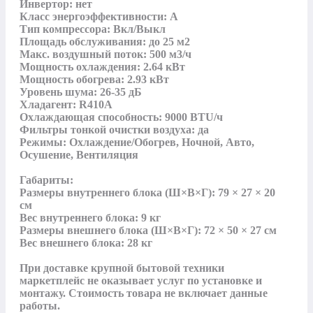
Инвертор: нет

Класс энергоэффективности: A

Тип компрессора: Вкл/Выкл

Площадь обслуживания: до 25 м2

Макс. воздушный поток: 500 м3/ч

Мощность охлаждения: 2.64 кВт

Мощность обогрева: 2.93 кВт

Уровень шума: 26-35 дБ

Хладагент: R410A

Охлаждающая способность: 9000 BTU/ч

Фильтры тонкой очистки воздуха: да

Режимы: Охлаждение/Обогрев, Ночной, Авто, 
Осушение, Вентиляция

Габариты:

Размеры внутреннего блока (Ш×В×Г): 79 × 27 × 20 
см

Вес внутреннего блока: 9 кг

Размеры внешнего блока (Ш×В×Г): 72 × 50 × 27 см

Вес внешнего блока: 28 кг

При доставке крупной бытовой техники 
маркетплейс не оказывает услуг по установке и 
монтажу. Стоимость товара не включает данные 
работы.