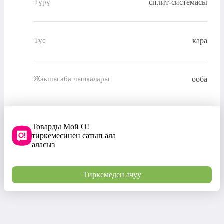
сплит-системасы
Түрү
кара
Түс
ооба
Жакшы аба чыпкалары
Товарды Мой О!
тиркемесинен сатып ала
аласыз
Тиркемеден ачуу