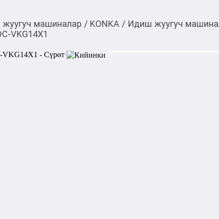
 жуугуч машиналар
/
KONKA
/
Идиш жуугуч машина
DC-VKG14X1
25 900,00
c
Товарды Мой О!
тиркемесинен сатып ала
Посудомоечная маши
аласыз
0-0-
6
Встраиваемая посудомоечн
инновационное решение для
эффективность, тихую работ
вместимости на 14 комплект
идеально подойдёт для семь
автоматического открывани
обеспечивает естественную 