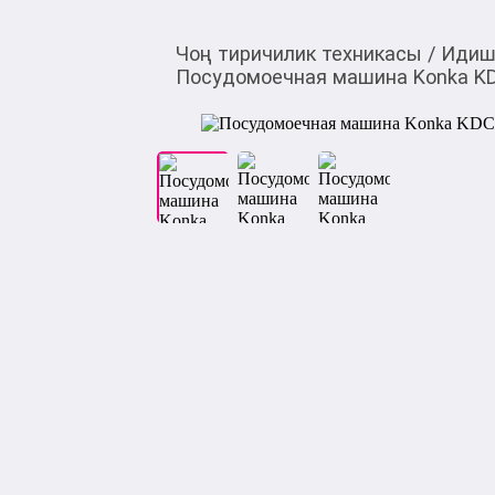
Чоң тиричилик техникасы
/
Идиш
Посудомоечная машина Konka K