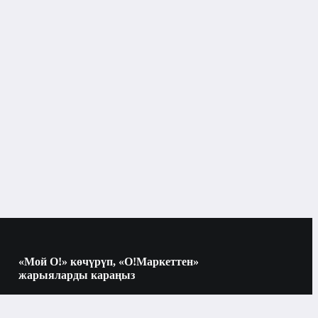
Чоң тиричилик техникасы
Идиш жуугуч машиналар
Бишкек
KONKA
60 см
«Мой О!» көчүрүп, «О!Маркеттен»
жарыяларды караңыз
күмүш
Көчүрүү үчүн камераны QR-кодго
багыттаңыз