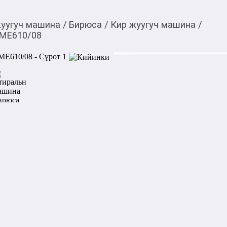
жуугуч машина
/
Бирюса
/
Кир жуугуч машина
/
ME610/08
27 000,00
c
Товарды Мой О!
тиркемесинен сатып ала
Стиральная машина 
аласыз
0-0-
6
Тип стиральной машины: а
Тип загрузки: фронтальная

Максимальная загрузка бель
Программы: синтетика, хол
ткани, деликатная, слив, о
барабана, 40-60º, хлопок ин
Дополнительная информация
барабана, таймер отсрочки 