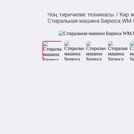
Чоң тиричилик техникасы
/
Кир 
Стиральная машина Бирюса WM-