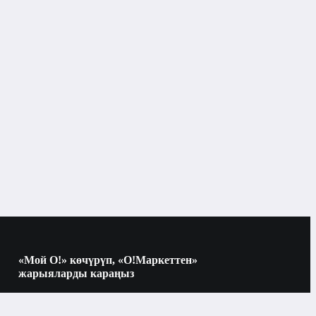
Бишкек
Бирюса
6 кг
ү, кг
автоматтык
ү
40 см
«Мой О!» көчүрүп, «О!Маркеттен»
жарыяларды караңыз
жок
Көчүрүү үчүн камераны QR-кодго
багыттаңыз