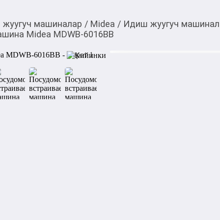
 жуугуч машиналар
/
Midea
/
Идиш жуугуч машинал
ашина Midea MDWB-6016BB
29 900,00
c
Товарды Мой О!
тиркемесинен сатып ала
Посудомоечная встр
аласыз
6016BB
0-0-
6
Тип посудомоечной машины
Тип сушки: Конденсация

Загрузка посудомоечной ма
Управление: Электронное

LED индикация: Есть

Количество программ: 6
