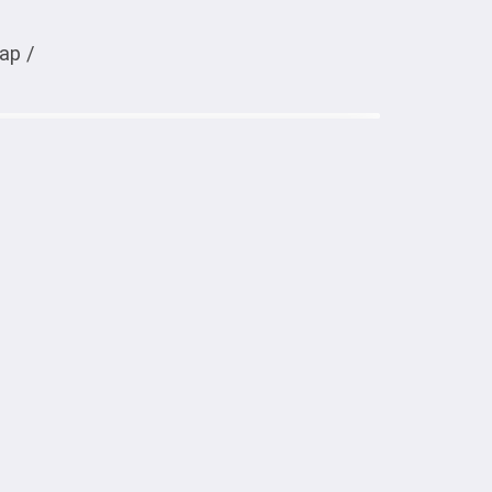
ар
/
Тиркемеден ачуу
аиваемая машина Midea MDWB-
: Встраиваемая

шины: 14 комплектов
