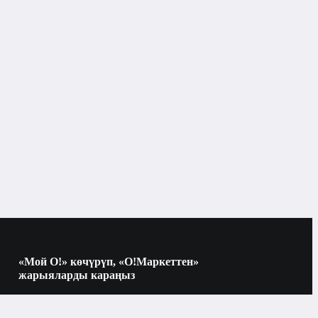
Бишкек
Midea
55 см
боз
«Мой О!» көчүрүп, «О!Маркеттен»
ооба
жарыяларды караңыз
Көчүрүү үчүн камераны QR-кодго
багыттаңыз