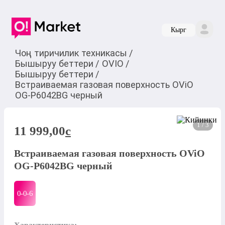
Кырг
Чоң тиричилик техникасы
/
Бышыруу беттери
/
OVIO
/
Бышыруу беттери
/
Встраиваемая газовая поверхность OViO
OG-P6042BG черный
1 / 3
11 999,00
c
Встраиваемая газовая поверхность OViO
OG-P6042BG черный
0-0-
6