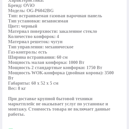
Характеристика: 

Бренд: OViO

Модель: OG-P6042BG

Тип: встраиваемая газовая варочная панель

Тип установки: независимая

Цвет: черный

Материал поверхности: закаленное стекло

Количество конфорок: 4

Материал решеток: чугун

Тип управления: механическое

Газ-контроль: есть

Ширина встраивания: 60 см

Мощность малая конфорка: 1000 Вт

Мощность 2 стандартные конфорки: 1750 Вт

Мощность WOK-конфорка (двойная корона): 3500 
Вт

Габариты: 60 х 52 х 5 см

Вес: 8 кг

При доставке крупной бытовой техники 
маркетплейс не оказывает услуг по установке и 
монтажу. Стоимость товара не включает данные 
работы.