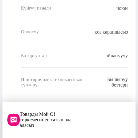
чоюн
Күйгүч панели
көз карандысыз
Орнотуу
айлануучу
Которгучтар
Бышыруу
Ири тиричилик техникасынын
түрлөрү
беттери
Товарды Мой О!
тиркемесинен сатып ала
аласыз