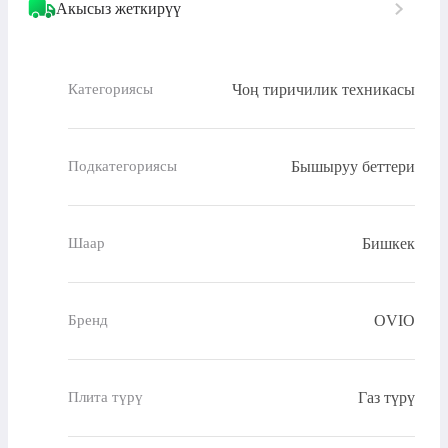
Акысыз жеткирүү
Чоң тиричилик техникасы
Категориясы
Бышыруу беттери
Подкатегориясы
Бишкек
Шаар
OVIO
Бренд
Газ түрү
Плита түрү