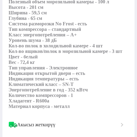
Полезный объем морозильной камеры - 100 л

Высота - 201 см

Ширина - 59,5 см

Глубина - 65 см

Система разморозки No Frost - есть

Тип компрессора – стандартный

Класс энергопотребления – А+

Уровень шума - 38 дБ

Кол-во полок в холодильной камере - 4 шт

Кол-во ящиков/полок в морозильной камере - 3 шт

Цвет - белый

Вес - 72,4 кг

Тип управления - Электронное

Индикация открытой двери – есть

Индикация температуры – есть

Климатический класс – SN-T

Энергопотребление в год - 352 кВтч

Количество компрессоров - 1

Хладагент - R600a

Материал корпуса - металл
Акысыз жеткирүү