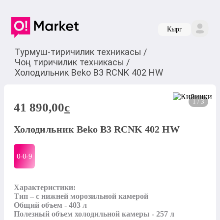
Кырг
Турмуш-тиричилик техникасы
/
Чоң тиричилик техникасы
/
Холодильник Beko B3 RCNK 402 HW
1 / 3
41 890,00
c
Холодильник Beko B3 RCNK 402 HW
0-0-
9
Характеристики:

Тип – с нижней морозильной камерой

Общий объем - 403 л

Полезный объем холодильной камеры - 257 л
