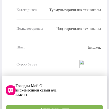
Турмуш-тиричилик техникасы
Категориясы
Чоң тиричилик техникасы
Подкатегориясы
Бишкек
Шаар
Суроо берүү
Товарды Мой О!
тиркемесинен сатып ала
аласыз