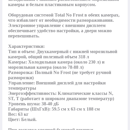
камеры и белым пластиковым корпусом. 

Оборудован системой Total No Frost в обеих камерах, 
что избавляет от необходимости размораживания. 
Электронное управление с внешним дисплеем 
обеспечивает удобство настройки, а двери можно 
перевешивать. 

Характеристики:

Тип и объем: Двухкамерный с нижней морозильной 
камерой, общий полезный объем 318 л 

Камеры: Холодильная камера (около 230 л) и 
морозильная камера (около 78-88 л)

Разморозка: Полный No Frost (не требует ручной 
разморозки)

Управление: Внешний дисплей для настройки 
температуры

Энергоэффективность: Климатические классы N, 
ST, T (работает в широком диапазоне температур)

Уровень шума: 38-40 дБ 

Габариты (ШхГхВ): 59.5 см x 63 см x 188 см

Вес: 63 кг

Цвет: Белый.

При доставке крупной бытовой техники 