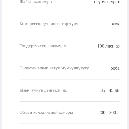
өзүнчө турат
Жайгашкан жери
жок
Компрессордун инвертор түрү
100 лден аз
Тоңдургучтун көлөмү, л
ооба
Эшиктен ашып кетүү мүмкүнчүлүгү
35 - 45 дБ
Ызы-чуунун деңгээли, дБ
200 - 300 л
Объем холодильной камеры