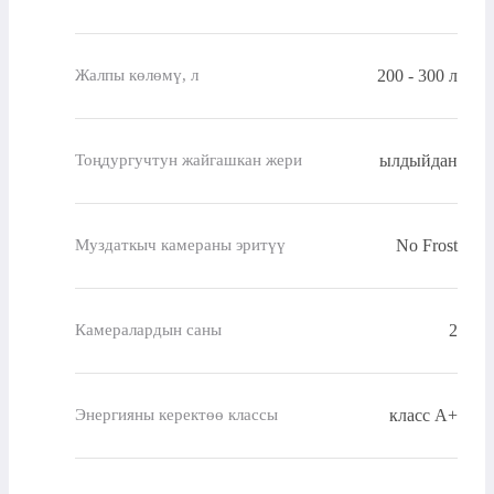
200 - 300 л
Жалпы көлөмү, л
ылдыйдан
Тоңдургучтун жайгашкан жери
No Frost
Муздаткыч камераны эритүү
2
Камералардын саны
класс A+
Энергияны керектөө классы