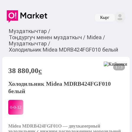
Кырг
Муздаткычтар
/
Тоңдургуч менен муздаткыч
/
Midea
/
Муздаткычтар
/
Холодильник Midea MDRB424FGF010 белый
1 / 3
38 880,00
c
Холодильник Midea MDRB424FGF010
белый
0-0-
12
Midea MDRB424FGF01O — двухкамерный 
холодильник с нижним расположением морозильной 