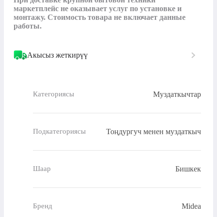
маркетплейс не оказывает услуг по установке и 
монтажу. Стоимость товара не включает данные 
работы.
Акысыз жеткирүү
Муздаткычтар
Категориясы
Тоңдургуч менен муздаткыч
Подкатегориясы
Бишкек
Шаар
Midea
Бренд