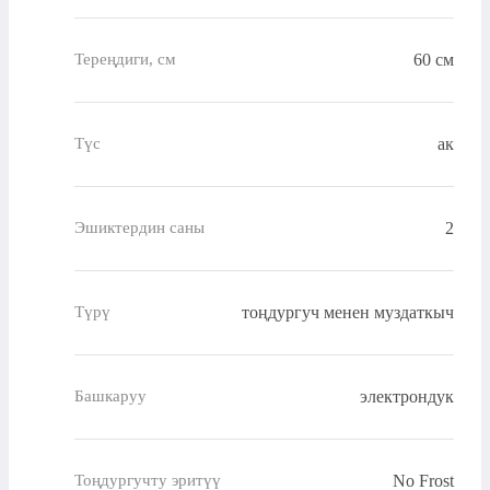
60 см
Тереңдиги, см
ак
Түс
2
Эшиктердин саны
тоңдургуч менен муздаткыч
Түрү
электрондук
Башкаруу
No Frost
Тоңдургучту эритүү