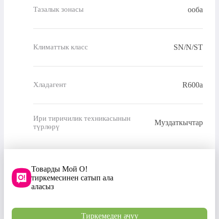
ооба
Тазалык зонасы
SN/N/ST
Климаттык класс
R600a
Хладагент
Ири тиричилик техникасынын
Муздаткычтар
түрлөрү
Товарды Мой О!
тиркемесинен сатып ала
аласыз
Тиркемеден ачуу