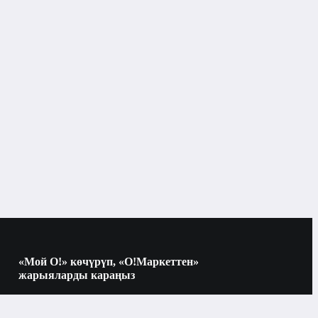
Чоң тиричилик техникасы
Кир жуугуч машина
Бишкек
OViO
6 кг
ү, кг
«Мой О!» көчүрүп, «О!Маркеттен»
жарыяларды караңыз
автоматтык
ү
Көчүрүү үчүн камераны QR-кодго
багыттаңыз