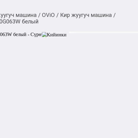
жуугуч машина
/
OViO
/
Кир жуугуч машина
/
60G063W белый
21 400,00
c
Товарды Мой О!
тиркемесинен сатып ала
Стиральная машина
аласыз
0-0-
6
Характеристики:

Тип: Стиральная машина

Бренд: OViO

Цвет: белый

Тип: автомат

Тип загрузки: фронтальная

Установка: отдельностояща
Тип мотора: инверторный
