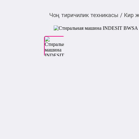
Чоң тиричилик техникасы
/
Кир 