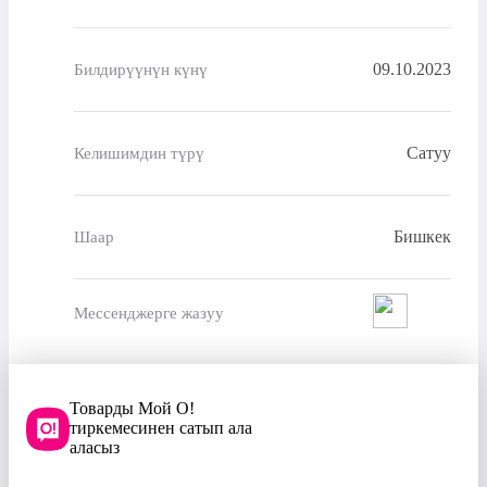
09.10.2023
Билдирүүнүн күнү
Сатуу
Келишимдин түрү
Бишкек
Шаар
Мессенджерге жазуу
Товарды Мой О!
тиркемесинен сатып ала
аласыз