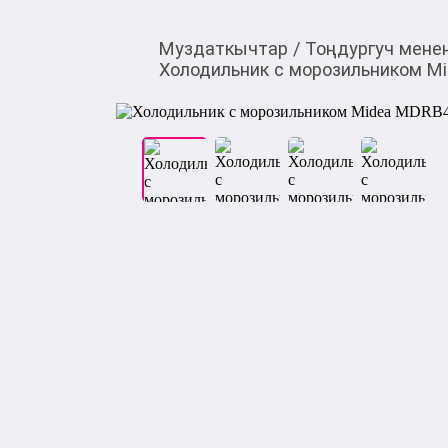
Муздаткычтар
/
Тоңдургуч мене
Холодильник с морозильником M