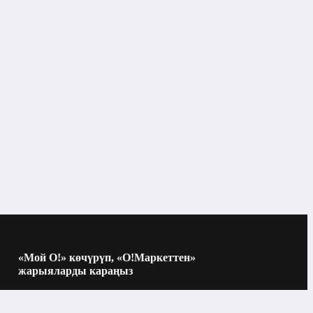
Муздаткычтар
Тоңдургуч менен муздаткыч
Бишкек
Midea
55 см
«Мой О!» көчүрүп, «О!Маркеттен»
жарыяларды караңыз
ак
Көчүрүү үчүн камераны QR-кодго
багыттаңыз