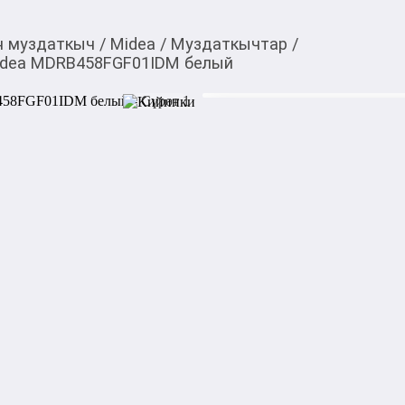
н муздаткыч
/
Midea
/
Муздаткычтар
/
idea MDRB458FGF01IDM белый
42 799,00
c
Товарды Мой О!
тиркемесинен сатып ала
Холодильник с мороз
аласыз
MDRB458FGF01IDM 
Холодильник с морозильн
поддерживает технологию Tot
усовершенствованной систе
образование наледи на стен
Глубина устройства не прев
разместить его в пространст
Характеристики:

Размораживание: No Frost

Общий полезный объем: 340 
Объем холодильной камеры: 